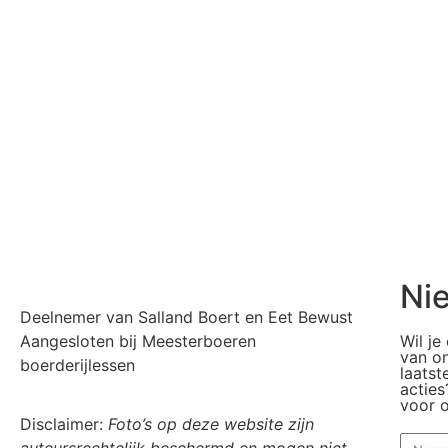
Ni
Deelnemer van Salland Boert en Eet Bewust
Aangesloten bij Meesterboeren
Wil je
van on
boerderijlessen
laatst
acties
voor 
Disclaimer:
Foto’s op deze website zijn
auteursrechtelijk beschermd en mogen niet